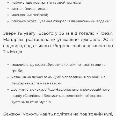
найчистіше повітря гір та хвойних лісів;
заспокійлива тиша;
мальовничі пейзажі;
близьке розташування джерел із лікувальними водами;
Зверніть увагу! Всього у 35 м від готелю «Поезія
Мандрів» розташоване унікальне джерело 2С з
содовою, вода з якого зберігає свої властивості до
2 місяців.
можливість у сезон збирати екологічно чисті ягоди та
гриби;
катання на лижах взимку або сплавлення по річці на
байдарках влітку та навесні;
доступність екскурсій до Національного рекреаційного
парку «Сколівські Бескиди», середньовічної фортеці
Тустань та етно-музеїв.
Бажаючі можуть навіть політати на повітряній кулі,