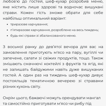
любов’ю до гостей, шеф-кухар розробив меню,
яке містить лише здорові та водночас вишукані
страви. Кожен гість зможе обрати для себе
найбільш оптимальний варіант:
триразове харчування;
п’ятиразове харчування, розроблене на весь тиждень;
будь-які страви зі збалансованого меню.
З восьмої ранку до дев’ятої вечора для вас на
замовлення приготують м'ясо на пару, вугіллі чи
запечене, салати зі свіжих продуктів, тощо. Також
змішають смачнючі коктейлі з фруктів та ягід, які
не залишать байдужими навіть дуже вишуканих
гостей. А один раз на тиждень шеф-кухар дивує
постояльців тематичною вечерею зі стравами
різних кухонь світу.
Окрім цього, бажаючі можуть орендувати мангал
та самостійно приготувати м'ясо чи рибу під