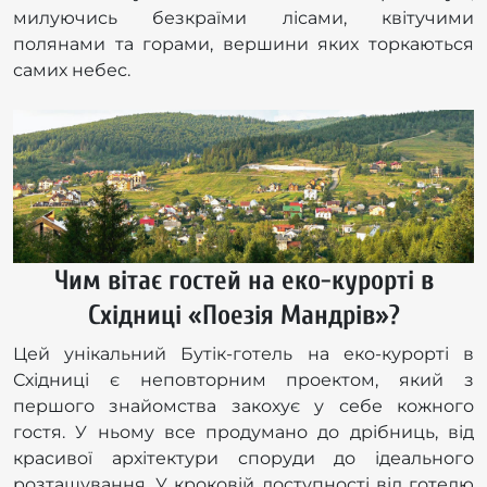
милуючись безкраїми лісами, квітучими
полянами та горами, вершини яких торкаються
самих небес.
Чим вітає гостей на еко-курорті в
Східниці «Поезія Мандрів»?
Цей унікальний Бутік-готель на еко-курорті в
Східниці є неповторним проектом, який з
першого знайомства закохує у себе кожного
гостя. У ньому все продумано до дрібниць, від
красивої архітектури споруди до ідеального
розташування. У кроковій доступності від готелю