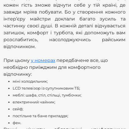
кожен гість зможе відчути себе у тій країні, де
завжди мріяв побувати. Бо у створення кожного
інтер’єру майстри доклали багато зусиль та
частинку своєї душі. В кожній деталі відчувається
затишок, комфорт і турбота, які допоможуть вам
розслабитись, насолоджуючись райським
відпочинком.
При цьому
у номерах
передбачене все, що
необхідно приїжджим для комфортного
відпочинку:
міні холодильник;
LCD телевізор із супутниковим ТБ;
меблі: шафа, стіл, стільці, тумбочки;
електричний чайник;
сейф;
постільне та бане приладдя;
фен.