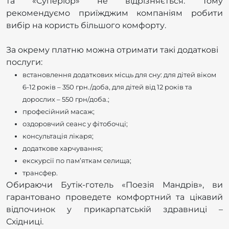
та «Суперіор» не відрізняється. Тому
рекомендуємо приїжджим компаніям робити
вибір на користь більшого комфорту.
За окрему платню можна отримати такі додаткові
послуги:
встановлення додаткових місць для сну: для дітей віком
6-12 років – 350 грн./доба, для дітей від 12 років та
дорослих – 550 грн/доба.;
професійний масаж;
оздоровчий сеанс у фітобочці;
консультація лікаря;
додаткове харчування;
екскурсії по пам’яткам селища;
трансфер.
Обираючи Бутік-готель «Поезія Мандрів», ви
гарантовано проведете комфортний та цікавий
відпочинок у прикарпатській здравниці –
Східниці.