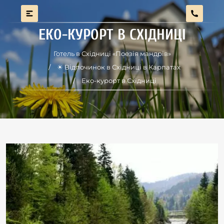
ЕКО-КУРОРТ В СХІДНИЦІ
Готель в Східниці «Поезія мандрів»
☀ Відпочинок в Східниці в Карпатах
Еко-курорт в Східниці