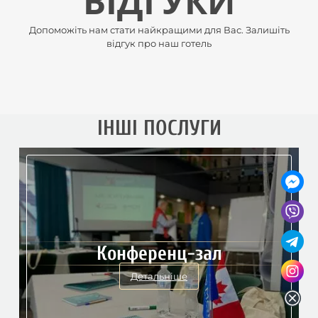
ВІДГУКИ
Допоможіть нам стати найкращими для Вас. Залишіть
відгук про наш готель
Карпатський готель для
ІНШІ ПОСЛУГИ
ретритів — йога, тиша і
відновлення
Детальніше