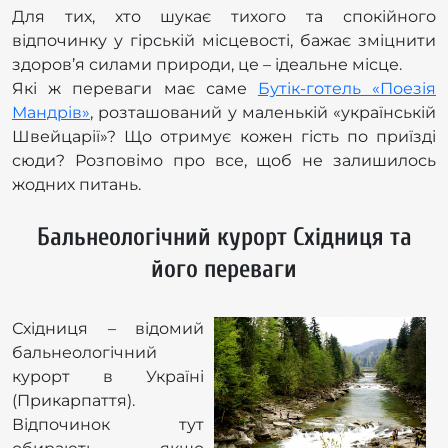
Для тих, хто шукає тихого та спокійного
відпочинку у гірській місцевості, бажає зміцнити
здоров’я силами природи, це – ідеальне місце.
Які ж переваги має саме
Бутік-готель «Поезія
Мандрів»
, розташований у маленькій «українській
Швейцарії»? Що отримує кожен гість по приїзді
сюди? Розповімо про все, щоб не залишилось
жодних питань.
Бальнеологічний курорт Східниця та
його переваги
Східниця – відомий
бальнеологічний
курорт в Україні
(Прикарпаття).
Відпочинок тут