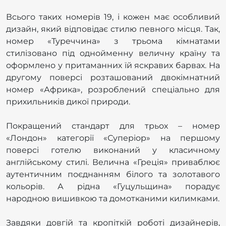
Всього таких номерів 19, і кожен має особливий
дизайн, який відповідає стилю певного місця. Так,
номер «Туреччина» з трьома кімнатами
стилізовано під однойменну величну країну та
оформлено у притаманних їй яскравих барвах. На
другому поверсі розташований двокімнатний
номер «Африка», розроблений спеціально для
прихильників дикої природи.
Покращений стандарт для трьох – номер
«Лондон» категорії «Суперіор» на першому
поверсі готелю виконаний у класичному
англійському стилі. Велична «Греція» приваблює
аутентичним поєднанням білого та золотавого
кольорів. А рідна «Гуцульщина» порадує
народною вишивкою та домотканими килимками.
Завдяки довгій та кропіткій роботі дизайнерів,