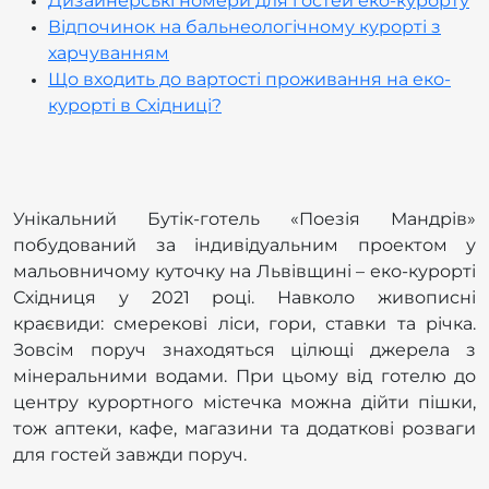
Дизайнерські номери для гостей еко-курорту
Відпочинок на бальнеологічному курорті з
харчуванням
Що входить до вартості проживання на еко-
курорті в Східниці?
Унікальний Бутік-готель «Поезія Мандрів»
побудований за індивідуальним проектом у
мальовничому куточку на Львівщині – еко-курорті
Східниця у 2021 році. Навколо живописні
краєвиди: смерекові ліси, гори, ставки та річка.
Зовсім поруч знаходяться цілющі джерела з
мінеральними водами. При цьому від готелю до
центру курортного містечка можна дійти пішки,
тож аптеки, кафе, магазини та додаткові розваги
для гостей завжди поруч.