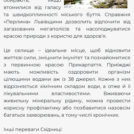
обирають, якщо
втомилися від галасу
та швидкоплинності міського буття. Справжня
«Перлина» Львівщини дозволить відпочити від
загазованих мегаполісів та насолоджуватися
красою природи з користю для здоров’я.
Це селище – ідеальне місце, щоб відновити
життєві сили, зміцнити імунітет та познайомитися
з первинною красою Прикарпаття. Приїжджі
мають можливість оздоровити організм
цілющими водами аж із 38 джерел. Кожне з них
відрізняється хімічним складом води, а отже й її
лікувальними властивостями. Вживаючи
живильну мінеральну рідину, можна провести
корисну профілактику або позбавитися назовсім
багатьох захворювань, в тому числі хронічних.
Інші переваги Східниці: