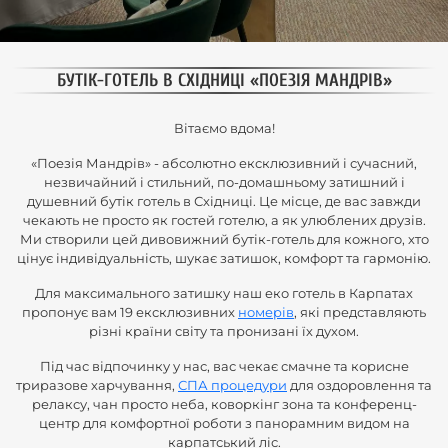
БУТІК-ГОТЕЛЬ В СХІДНИЦІ «ПОЕЗІЯ МАНДРІВ»
Вітаємо вдома!
«Поезія Мандрів» - абсолютно ексклюзивний і сучасний,
незвичайний і стильний, по-домашньому затишний і
душевний бутік готель в Східниці. Це місце, де вас завжди
чекають не просто як гостей готелю, а як улюблених друзів.
Ми створили цей дивовижний бутік-готель для кожного, хто
цінує індивідуальність, шукає затишок, комфорт та гармонію.
Для максимального затишку наш еко готель в Карпатах
пропонує вам 19 ексклюзивних
номерів
, які представляють
різні країни світу та пронизані їх духом.
Під час відпочинку у нас, вас чекає смачне та корисне
триразове харчування,
СПА процедури
для оздоровлення та
релаксу, чан просто неба, коворкінг зона та конференц-
центр для комфортної роботи з панорамним видом на
карпатський ліс.