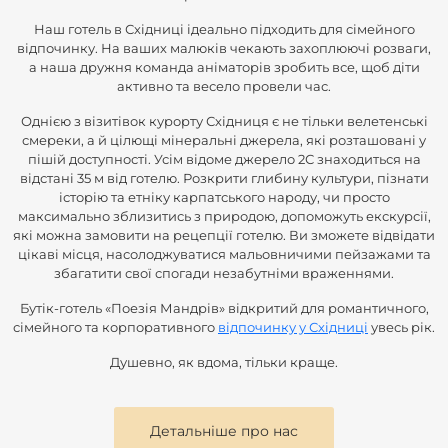
Наш готель в Східниці ідеально підходить для сімейного
відпочинку. На ваших малюків чекають захоплюючі розваги,
а наша дружня команда аніматорів зробить все, щоб діти
активно та весело провели час.
Однією з візитівок курорту Східниця є не тільки велетенські
смереки, а й цілющі мінеральні джерела, які розташовані у
пішій доступності. Усім відоме джерело 2С знаходиться на
відстані 35 м від готелю. Розкрити глибину культури, пізнати
історію та етніку карпатського народу, чи просто
максимально зблизитись з природою, допоможуть екскурсії,
які можна замовити на рецепції готелю. Ви зможете відвідати
цікаві місця, насолоджуватися мальовничими пейзажами та
збагатити свої спогади незабутніми враженнями.
Бутік-готель «Поезія Мандрів» відкритий для романтичного,
сімейного та корпоративного
відпочинку у Східниці
увесь рік.
Душевно, як вдома, тільки краще.
Детальніше про нас