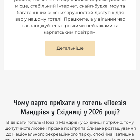
місце, стабільний інтернет, скайп-будка, мфу та
багато інших офісних зручностей доступні для
вас у нашому готелі. Працюйте, а у вільний час
насолоджуйтесь гірськими пейзажами та
карпатським повітрям.
Детальніше
Чому варто приїхати у готель «Поезія
Мандрів» у Східниці у 2026 році?
Відвідати готель «Поезія Мандрів» у Східниці потрібно, тому
що тут чисте лісове і гірське повітря та близьке розташування
до Національного рекреаційного парку, спокійна і затишна
атмосфера незайманої природи, відсутність шуму і швидкого