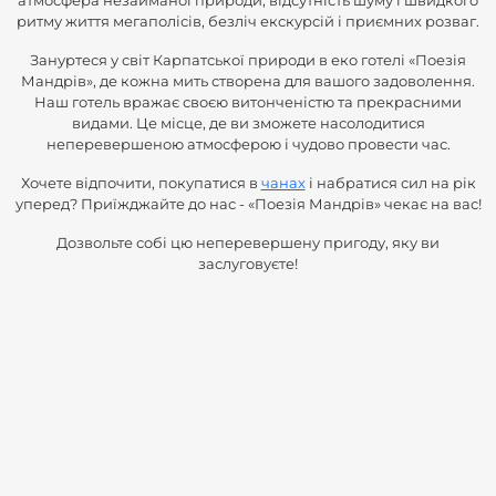
ритму життя мегаполісів, безліч екскурсій і приємних розваг.
Зануртеся у світ Карпатської природи в еко готелі «Поезія
Мандрів», де кожна мить створена для вашого задоволення.
Наш готель вражає своєю витонченістю та прекрасними
видами. Це місце, де ви зможете насолодитися
неперевершеною атмосферою і чудово провести час.
Хочете відпочити, покупатися в
чанах
і набратися сил на рік
уперед? Приїжджайте до нас - «Поезія Мандрів» чекає на вас!
Дозвольте собі цю неперевершену пригоду, яку ви
заслуговуєте!