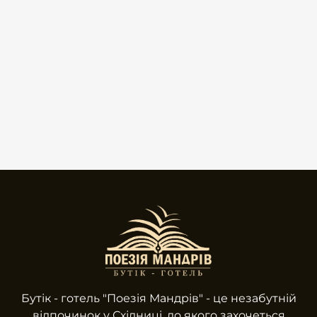
Бутік - готель "Поезiя Мандрів" - це незабутній
відпочинок у Східниці, до якого захочеться