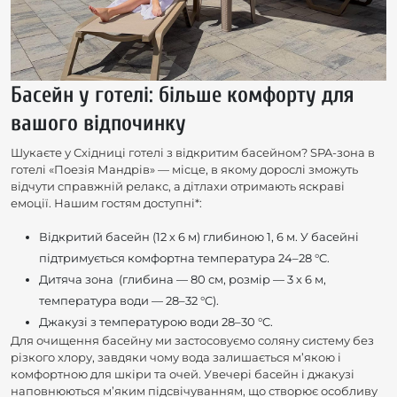
Басейн у готелі: більше комфорту для
вашого відпочинку
Шукаєте у Східниці готелі з відкритим басейном? SPA-зона в
готелі «Поезія Мандрів» — місце, в якому дорослі зможуть
відчути справжній релакс, а дітлахи отримають яскраві
емоції. Нашим гостям доступні*:
Відкритий басейн (12 х 6 м) глибиною 1, 6 м. У басейні
підтримується комфортна температура 24–28 °C.
Дитяча зона (глибина — 80 см, розмір — 3 х 6 м,
температура води — 28–32 °C).
Джакузі з температурою води 28–30 °C.
Для очищення басейну ми застосовуємо соляну систему без
різкого хлору, завдяки чому вода залишається м’якою і
комфортною для шкіри та очей. Увечері басейн і джакузі
наповнюються м’яким підсвічуванням, що створює особливу