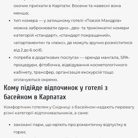
охочих приїхати в Карпати. Восени та навесні вона
менша;
тип номера — у затишному готелі «Поезія Мандрів»
можна забронювати одно-, дво- та трикімнатні номери
категорій «стандарт», «стандарт покращений»,
«апартаменти» та «люкс», де можуть зручно розміститися
від 2 до 6 осіб;
потреба в додаткових послугах — оренда мангала, SPA-
процедури, фітобочка, відвідування косметологічного
кабінету, трансфер, організація екскурсій тощо
оплачуються окремо.
Кому підійде відпочинок у готелі з
басейном в Карпатах
Комфортним готелям у Східниці з басейном надають перевагу
різні категорії відпочивальників, а саме:
закохані пари, що мріють про романтичну відпустку в
горах;