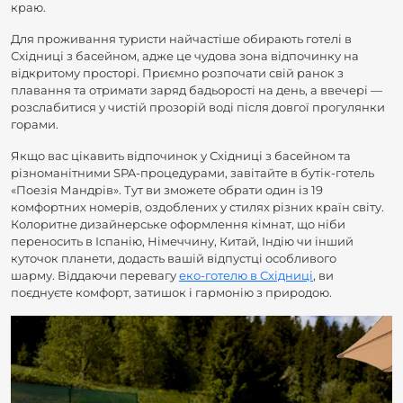
краю.
Для проживання туристи найчастіше обирають готелі в
Східниці з басейном, адже це чудова зона відпочинку на
відкритому просторі. Приємно розпочати свій ранок з
плавання та отримати заряд бадьорості на день, а ввечері —
розслабитися у чистій прозорій воді після довгої прогулянки
горами.
Якщо вас цікавить відпочинок у Східниці з басейном та
різноманітними SPA-процедурами, завітайте в бутік-готель
«Поезія Мандрів». Тут ви зможете обрати один із 19
комфортних номерів, оздоблених у стилях різних країн світу.
Колоритне дизайнерське оформлення кімнат, що ніби
переносить в Іспанію, Німеччину, Китай, Індію чи інший
куточок планети, додасть вашій відпустці особливого
шарму. Віддаючи перевагу
еко-готелю в Східниці
, ви
поєднуєте комфорт, затишок і гармонію з природою.