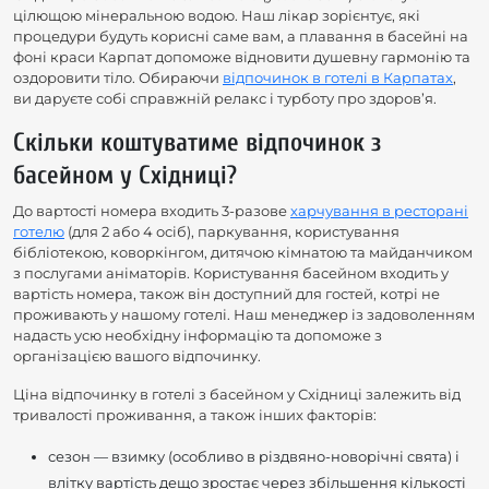
цілющою мінеральною водою. Наш лікар зорієнтує, які
процедури будуть корисні саме вам, а плавання в басейні на
фоні краси Карпат допоможе відновити душевну гармонію та
оздоровити тіло. Обираючи
відпочинок в готелі в Карпатах
,
ви даруєте собі справжній релакс і турботу про здоров’я.
Скільки коштуватиме відпочинок з
басейном у Східниці?
До вартості номера входить 3-разове
харчування в ресторані
готелю
(для 2 або 4 осіб), паркування, користування
бібліотекою, коворкінгом, дитячою кімнатою та майданчиком
з послугами аніматорів. Користування басейном входить у
вартість номера, також він доступний для гостей, котрі не
проживають у нашому готелі. Наш менеджер із задоволенням
надасть усю необхідну інформацію та допоможе з
організацією вашого відпочинку.
Ціна відпочинку в готелі з басейном у Східниці залежить від
тривалості проживання, а також інших факторів:
сезон — взимку (особливо в різдвяно-новорічні свята) і
влітку вартість дещо зростає через збільшення кількості