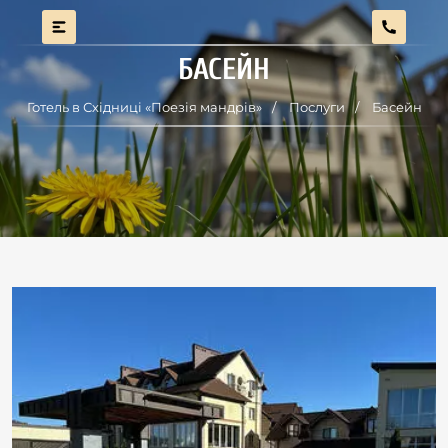
БАСЕЙН
Готель в Східниці «Поезія мандрів»
Послуги
Басейн