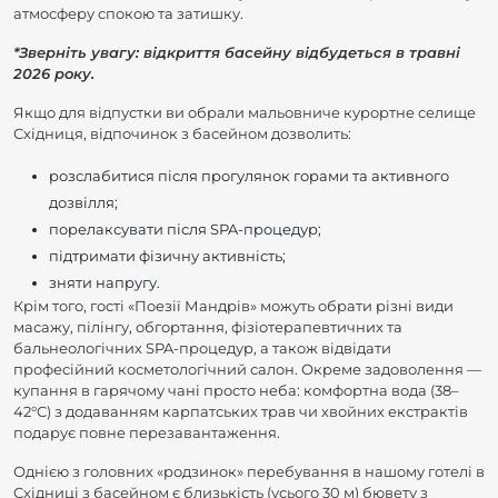
атмосферу спокою та затишку.
*Зверніть увагу: відкриття басейну відбудеться в травні
2026 року.
Якщо для відпустки ви обрали мальовниче курортне селище
Східниця, відпочинок з басейном дозволить:
розслабитися після прогулянок горами та активного
дозвілля;
порелаксувати після SPA-процедур;
підтримати фізичну активність;
зняти напругу.
Крім того, гості «Поезії Мандрів» можуть обрати різні види
масажу, пілінгу, обгортання, фізіотерапевтичних та
бальнеологічних SPA-процедур, а також відвідати
професійний косметологічний салон. Окреме задоволення —
купання в гарячому чані просто неба: комфортна вода (38–
42°C) з додаванням карпатських трав чи хвойних екстрактів
подарує повне перезавантаження.
Однією з головних «родзинок» перебування в нашому готелі в
Східниці з басейном є близькість (усього 30 м) бювету з