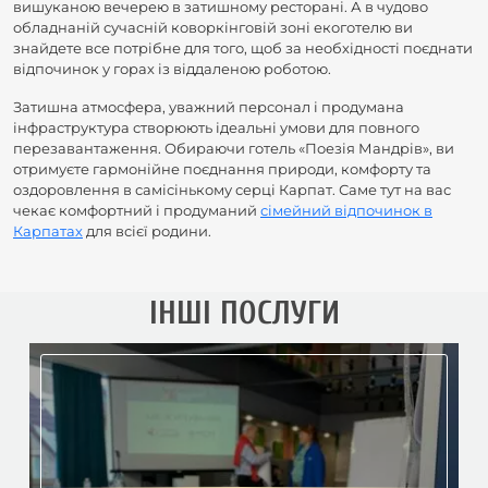
вишуканою вечерею в затишному ресторані. А в чудово
обладнаній сучасній коворкінговій зоні екоготелю ви
знайдете все потрібне для того, щоб за необхідності поєднати
відпочинок у горах із віддаленою роботою.
Затишна атмосфера, уважний персонал і продумана
інфраструктура створюють ідеальні умови для повного
перезавантаження. Обираючи готель «Поезія Мандрів», ви
отримуєте гармонійне поєднання природи, комфорту та
оздоровлення в самісінькому серці Карпат. Саме тут на вас
чекає комфортний і продуманий
сімейний відпочинок в
Карпатах
для всієї родини.
ІНШІ ПОСЛУГИ