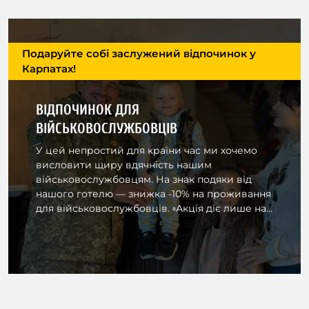
Подаруйте собі заслужений відпочинок у
Карпатах!
ВІДПОЧИНОК ДЛЯ
ВІЙСЬКОВОСЛУЖБОВЦІВ
У цей непростий для країни час ми хочемо
висловити щиру вдячність нашим
військовослужбовцям. На знак подяки від
нашого готелю — знижка -10% на проживання
для військовослужбовців. ▫️Акція діє лише на...