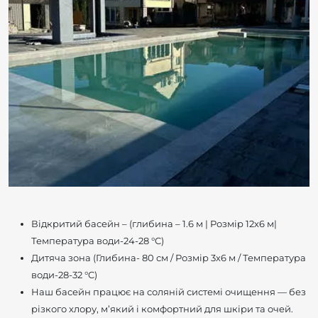
Відкритий басейн – (глибина – 1.6 м | Розмір 12х6 м|
Температура води-24-28 °C)
Дитяча зона (Глибина- 80 см / Розмір 3х6 м / Температура
води-28-32 °C)
Наш басейн працює на соляній системі очищення — без
різкого хлору, м’який і комфортний для шкіри та очей.