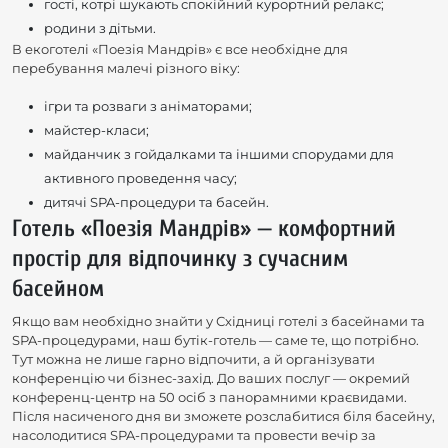
гості, котрі шукають спокійний курортний релакс;
родини з дітьми.
В екоготелі «Поезія Мандрів» є все необхідне для
перебування малечі різного віку:
ігри та розваги з аніматорами;
майстер-класи;
майданчик з гойдалками та іншими спорудами для
активного проведення часу;
дитячі SPA-процедури та басейн.
Готель «Поезія Мандрів» — комфортний
простір для відпочинку з сучасним
басейном
Якщо вам необхідно знайти у Східниці готелі з басейнами та
SPA-процедурами, наш бутік-готель — саме те, що потрібно.
Тут можна не лише гарно відпочити, а й організувати
конференцію чи бізнес-захід. До ваших послуг — окремий
конференц-центр на 50 осіб з панорамними краєвидами.
Після насиченого дня ви зможете розслабитися біля басейну,
насолодитися SPA-процедурами та провести вечір за