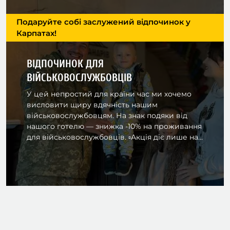
Подаруйте собі заслужений відпочинок у
Карпатах!
ВІДПОЧИНОК ДЛЯ
ВІЙСЬКОВОСЛУЖБОВЦІВ
У цей непростий для країни час ми хочемо
висловити щиру вдячність нашим
військовослужбовцям. На знак подяки від
нашого готелю — знижка -10% на проживання
для військовослужбовців. ▫️Акція діє лише на...