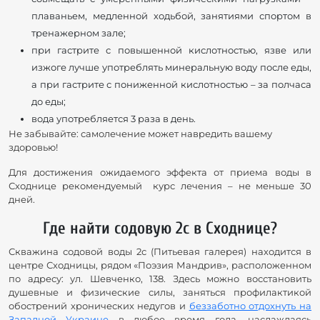
плаваньем, медленной ходьбой, занятиями спортом в
тренажерном зале;
при гастрите с повышенной кислотностью, язве или
изжоге лучше употреблять минеральную воду после еды,
а при гастрите с пониженной кислотностью – за полчаса
до еды;
вода употребляется 3 раза в день.
Не забывайте: самолечение может навредить вашему
здоровью!
Для достижения ожидаемого эффекта от приема воды в
Сходнице рекомендуемый курс лечения – не меньше 30
дней.
Где найти содовую 2с в Сходнице?
Скважина содовой воды 2с (Питьевая галерея) находится в
центре Сходницы, рядом «Поэзия Мандрив», расположенном
по адресу: ул. Шевченко, 138. Здесь можно восстановить
душевные и физические силы, заняться профилактикой
обострений хронических недугов и
беззаботно отдохнуть на
Западной Украине
в любое время года, наслаждаясь