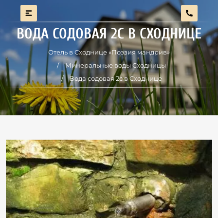
ВОДА СОДОВАЯ 2С В СХОДНИЦЕ
Отель в Сходнице «Поэзия мандрив»
Минеральные воды Сходницы
Вода содовая 2с в Сходнице