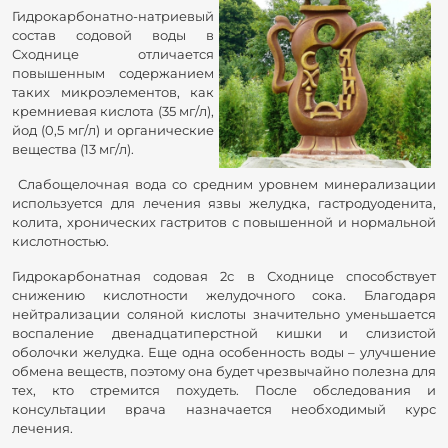
Гидрокарбонатно-натриевый
состав содовой воды в
Сходнице отличается
повышенным содержанием
таких микроэлементов, как
кремниевая кислота (35 мг/л),
йод (0,5 мг/л) и органические
вещества (13 мг/л).
Слабощелочная вода со средним уровнем минерализации
используется для лечения язвы желудка, гастродуоденита,
колита, хронических гастритов с повышенной и нормальной
кислотностью.
Гидрокарбонатная содовая 2с в Сходнице способствует
снижению кислотности желудочного сока. Благодаря
нейтрализации соляной кислоты значительно уменьшается
воспаление двенадцатиперстной кишки и слизистой
оболочки желудка. Еще одна особенность воды – улучшение
обмена веществ, поэтому она будет чрезвычайно полезна для
тех, кто стремится похудеть. После обследования и
консультации врача назначается необходимый курс
лечения.