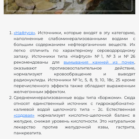
«Нафтуся»
. Источники, которые входят в эту категорию,
наполненные слабоминерализованными водами с
большим содержанием нефтеорганичних веществ. Их
легко отличить по характерному сероводородному
запаху. Источники типа «Нафтуся» №1, №3 и №26
рекомендованы для
вымывания камней из почек
,
оказывают противовоспалительное действие,
нормализуют кровообращение и выводят
радионуклиды. Источники №1с, 5, 8, 9, 10, 18с, 25 кроме
перечисленного эффекта также обладают выраженным
желчегонным эффектом.
Среднеминерализованные воды типа «Боржоми». Сюда
относят единственный источник с гидрокарбонатно-
калиевой водой щелочного типа – 2с. Естественная
«содовая»
нормализует кислотно-щелочной баланс в
желудке, снижая уровень кислотности. Это натуральное
лекарство против желудочной язвы, гастрита,
панкреатита.