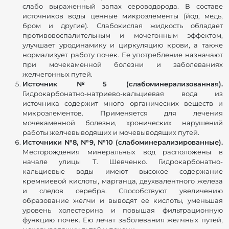
слабо выраженный запах сероводорода. В составе
источников воды ценные микроэлементы (йод, медь,
бром и другие). Слабокислая жидкость обладает
противовоспалительным и мочегонным эффектом,
улучшает уродинамику и циркуляцию крови, а также
нормализует работу почек. Ее употребление назначают
при мочекаменной болезни и заболеваниях
желчегонных путей.
Источник №5 (слабоминерализованная).
Гидрокарбонатно-натриево-кальциевая вода из
источника содержит много органических веществ и
микроэлементов. Применяется для лечения
мочекаменной болезни, хронических нарушений
работы желчевыводящих и мочевыводящих путей.
Источники №8, №9, №10 (слабоминерализированные).
Месторождения минеральных вод расположены в
начале улицы Т. Шевченко. Гидрокарбонатно-
кальциевые воды имеют высокое содержание
кремниевой кислоты, марганца, двухвалентного железа
и следов серебра. Способствуют увеличению
образование желчи и выводят ее кислоты, уменьшая
уровень холестерина и повышая фильтрационную
функцию почек. Ею лечат заболевания желчных путей,