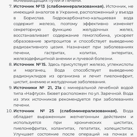
мочевыводящих путей и печени.
Источник №13 (слабоминерализованная).
Источник, не
имеющий аналогов в Украине, расположенный у въезда
в Борислав. Гидрокарбонатно-кальциевая вода
содержит железо, поэтому эффективно изменяет
секреторную функцию желудочных желез,
восстанавливает содержание гемоглобина, ускоряет
образование эритроцитов и способствует выведению
радиоактивного цезия. Назначают при заболеваниях
печени, гастритах, колитах, энтеритах,
железодефицитной анемии и лучевой болезни.
Источник №15.
Здесь присутствует железо, углекислоты
и марганец. Вода способствует выведению
радионуклидов из организма и лечит пиелонефрит,
цистит, анемию и желудочные заболевания.
Источники № 21, 21а
с минеральной лечебной водой
типа «Нафтуся». Бювет расположен по ул. Заречной. Вода
из этих источников рекомендуется при заболеваниях
печени.
Источник №25 (слабоминерализованная).
Вода
обладает выраженным желчегонным действием и
используется при хронических циститах,
пиелонефритах, холангитах, гепатитах, холециститах.
Улучшает состояние после операций на почках и