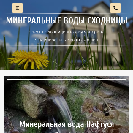
МИНЕРАЛЬНЫЕ ВОДЫ СХОДНИЦЫ
Отель в Сходнице «Поэзия мандрив»
Минеральные воды Сходницы
Минеральная вода Нафтуся